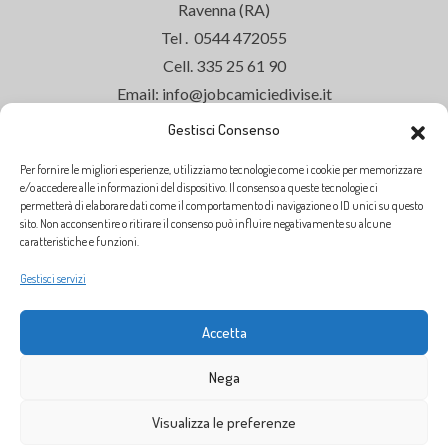
Ravenna (RA)
Tel . 0544 472055
Cell. 335 25 61 90
Email: info@jobcamiciedivise.it
Gestisci Consenso
Per fornire le migliori esperienze, utilizziamo tecnologie come i cookie per memorizzare
ORARI DI APERTURA
e/o accedere alle informazioni del dispositivo. Il consenso a queste tecnologie ci
permetterà di elaborare dati come il comportamento di navigazione o ID unici su questo
Siamo aperti dal
Lunedì al Venerdì
dalle
sito. Non acconsentire o ritirare il consenso può influire negativamente su alcune
caratteristiche e funzioni.
ore
9:00
alle
13:00
Gestisci servizi
dalle ore
14:30
alle
18:30
SABATO CHIUSO
Accetta
Nega
Visualizza le preferenze