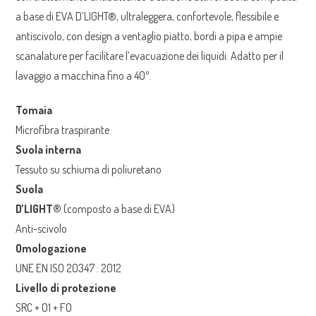
a base di EVA D’LIGHT®, ultraleggera, confortevole, flessibile e
antiscivolo, con design a ventaglio piatto, bordi a pipa e ampie
scanalature per facilitare l’evacuazione dei liquidi. Adatto per il
lavaggio a macchina fino a 40º.
Tomaia
Microfibra traspirante
Suola interna
Tessuto su schiuma di poliuretano
Suola
D’LIGHT®
(composto a base di EVA)
Anti-scivolo
Omologazione
UNE EN ISO 20347 : 2012
Livello di protezione
SRC + O1 + FO