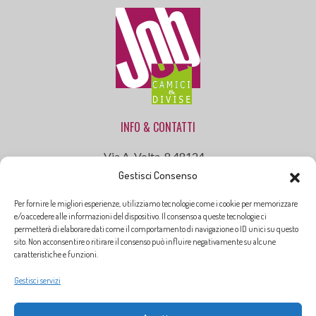
INFO & CONTATTI
Via A. Volta, 8 48124 –
Gestisci Consenso
Ravenna (RA)
Tel . 0544 472055
Per fornire le migliori esperienze, utilizziamo tecnologie come i cookie per memorizzare
Cell. 335 25 61 90
e/o accedere alle informazioni del dispositivo. Il consenso a queste tecnologie ci
permetterà di elaborare dati come il comportamento di navigazione o ID unici su questo
Email: info@jobcamiciedivise.it
sito. Non acconsentire o ritirare il consenso può influire negativamente su alcune
caratteristiche e funzioni.
Gestisci servizi
ORARI DI APERTURA