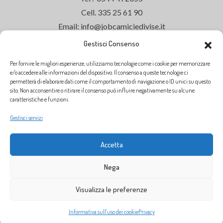
Cell. 335 25 61 90
Email: info@jobcamiciedivise.it
Gestisci Consenso
Per fornire le migliori esperienze, utilizziamo tecnologie come i cookie per memorizzare
ORARI DI APERTURA
e/o accedere alle informazioni del dispositivo. Il consenso a queste tecnologie ci
permetterà di elaborare dati come il comportamento di navigazione o ID unici su questo
sito. Non acconsentire o ritirare il consenso può influire negativamente su alcune
Siamo aperti dal
Lunedì al Venerdì
dalle
caratteristiche e funzioni.
ore
9:00
alle
13:00
Gestisci servizi
dalle ore
14:30
alle
18:30
SABATO CHIUSO
Accetta
Nega
Visualizza le preferenze
Informativa sull’uso dei cookie
Privacy