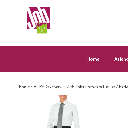
Home
Azien
Home
/
Ho.Re.Ca & Service
/
Grembiuli senza pettorina
/ Fald