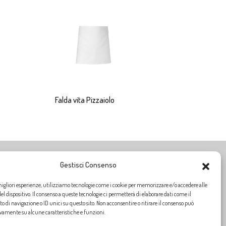
Falda vita Pizzaiolo
Gestisci Consenso
ORARI DI APERTURA
migliori esperienze, utilizziamo tecnologie come i cookie per memorizzare e/o accedere alle
Siamo aperti dal
Lunedì al Venerdì
dalle ore
9:00
alle
13:00
l dispositivo. Il consenso a queste tecnologie ci permetterà di elaborare dati come il
dalle ore
14:30
alle
18:30
di navigazione o ID unici su questo sito. Non acconsentire o ritirare il consenso può
ivamente su alcune caratteristiche e funzioni.
SABATO CHIUSO