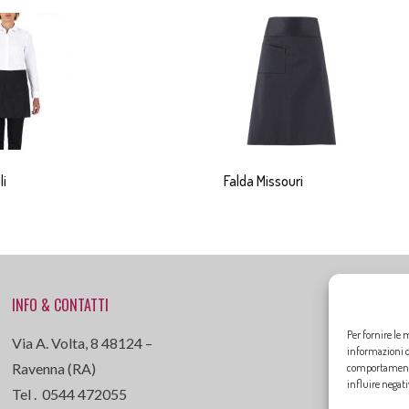
li
Falda Missouri
INFO & CONTATTI
Per fornire le 
Via A. Volta, 8 48124 –
informazioni de
Ravenna (RA)
comportamento 
influire negat
Tel . 0544 472055