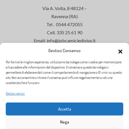
Via A. Volta, 8 48124 –
Ravenna (RA)
Tel . 0544 472055
Cell. 335 25 61 90
Email: info@jobcamiciedivise.it
Gestisci Consenso
Per fornire le migliori esperienze, utilizziamo tecnologie come i cookie per memorizzare
ORARI DI APERTURA
e/o accedere alle informazioni del dispositivo. Il consenso a queste tecnologie ci
permetterà di elaborare dati come il comportamento di navigazione o ID unici su questo
sito. Non acconsentire o ritirare il consenso può influire negativamente su alcune
Siamo aperti dal
Lunedì al Venerdì
dalle
caratteristiche e funzioni.
ore
9:00
alle
13:00
Gestisci servizi
dalle ore
14:30
alle
18:30
SABATO CHIUSO
Accetta
Nega