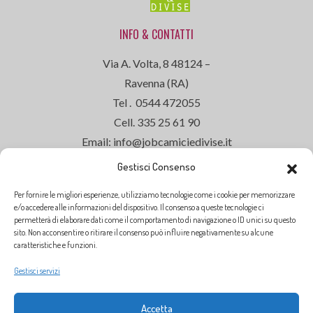
INFO & CONTATTI
Via A. Volta, 8 48124 –
Ravenna (RA)
Tel . 0544 472055
Cell. 335 25 61 90
Email: info@jobcamiciedivise.it
Gestisci Consenso
Per fornire le migliori esperienze, utilizziamo tecnologie come i cookie per memorizzare
ORARI DI APERTURA
e/o accedere alle informazioni del dispositivo. Il consenso a queste tecnologie ci
permetterà di elaborare dati come il comportamento di navigazione o ID unici su questo
Siamo aperti dal
Lunedì al Venerdì
dalle
sito. Non acconsentire o ritirare il consenso può influire negativamente su alcune
caratteristiche e funzioni.
ore
9:00
alle
13:00
Gestisci servizi
dalle ore
14:30
alle
18:30
SABATO CHIUSO
Accetta