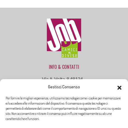
INFO & CONTATTI
Via A. Volta, 8 48124 –
Gestisci Consenso
Ravenna (RA)
Tel . 0544 472055
Per fornire le migliori esperienze, utilizziamo tecnologie come i cookie per memorizzare
Cell. 335 25 61 90
e/o accedere alle informazioni del dispositivo. Il consenso a queste tecnologie ci
permetterà di elaborare dati come il comportamento di navigazione o ID unici su questo
Email: info@jobcamiciedivise.it
sito. Non acconsentire o ritirare il consenso può influire negativamente su alcune
caratteristiche e funzioni.