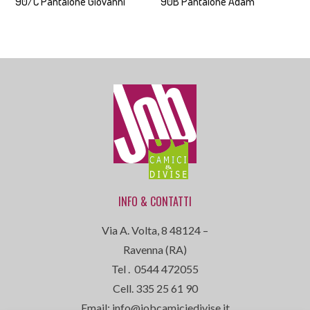
90/C Pantalone Giovanni
90B Pantalone Adam
INFO & CONTATTI
Via A. Volta, 8 48124 –
Ravenna (RA)
Tel . 0544 472055
Cell. 335 25 61 90
Email: info@jobcamiciedivise.it