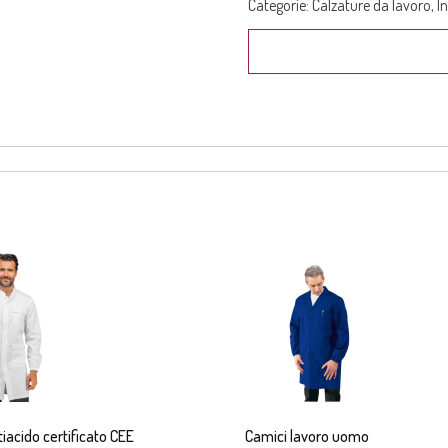
Categorie:
Calzature da lavoro
,
I
iacido certificato CEE
Camici lavoro uomo