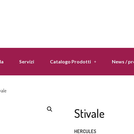
da
Servizi
Catalogo Prodotti
News / p
vale
Stivale
HERCULES