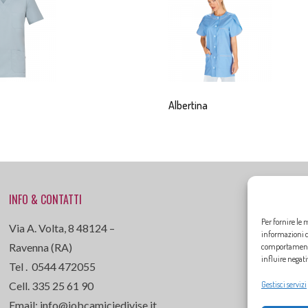
Albertina
INFO & CONTATTI
Per fornire le 
Via A. Volta, 8 48124 –
informazioni de
Ravenna (RA)
comportamento 
influire negat
Tel . 0544 472055
Cell. 335 25 61 90
Gestisci servizi
Email: info@jobcamiciedivise.it