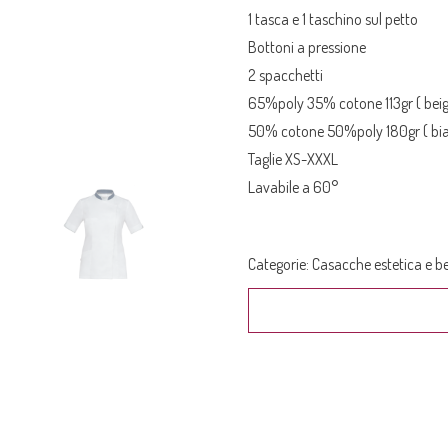
1 tasca e 1 taschino sul petto
Bottoni a pressione
2 spacchetti
65%poly 35% cotone 113gr ( beig
50% cotone 50%poly 180gr ( bian
Taglie XS-XXXL
Lavabile a 60°
Categorie:
Casacche estetica e b