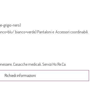
e-grigio-nero)
co+blu/ bianco+verde) Pantaloni e Accessori coordinabili.
enessere
,
Casacche medicali
,
Servizi Ho.Re.Ca.
Richiedi informazioni