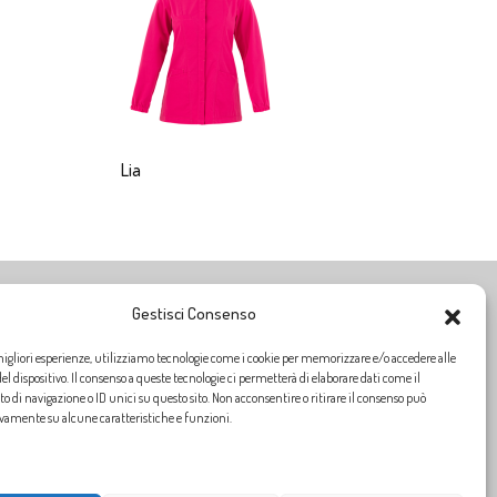
Lia
Gestisci Consenso
ORARI DI APERTURA
migliori esperienze, utilizziamo tecnologie come i cookie per memorizzare e/o accedere alle
Siamo aperti dal
Lunedì al Venerdì
dalle ore
9:00
alle
13:00
l dispositivo. Il consenso a queste tecnologie ci permetterà di elaborare dati come il
dalle ore
14:30
alle
18:30
di navigazione o ID unici su questo sito. Non acconsentire o ritirare il consenso può
ivamente su alcune caratteristiche e funzioni.
SABATO CHIUSO