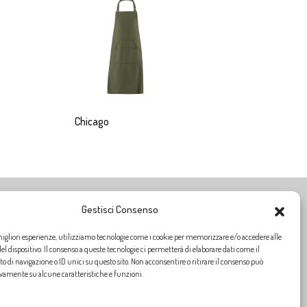
Chicago
Gestisci Consenso
ORARI DI APERTURA
migliori esperienze, utilizziamo tecnologie come i cookie per memorizzare e/o accedere alle
Siamo aperti dal
Lunedì al Venerdì
dalle ore
9:00
alle
13:00
l dispositivo. Il consenso a queste tecnologie ci permetterà di elaborare dati come il
dalle ore
14:30
alle
18:30
di navigazione o ID unici su questo sito. Non acconsentire o ritirare il consenso può
ivamente su alcune caratteristiche e funzioni.
SABATO CHIUSO