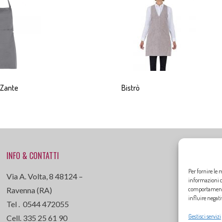
 Zante
Bistrò
INFO & CONTATTI
Per fornire le 
Via A. Volta, 8 48124 –
informazioni de
Ravenna (RA)
comportamento 
influire negat
Tel . 0544 472055
Gestisci servizi
Cell. 335 25 61 90