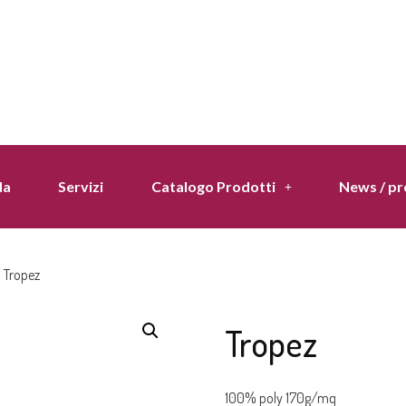
da
Servizi
Catalogo Prodotti
News / p
 Tropez
Tropez
100% poly 170g/mq