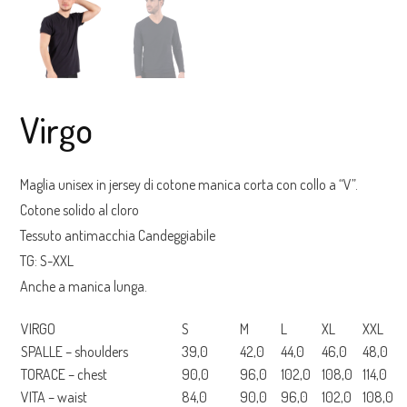
Virgo
Maglia unisex in jersey di cotone manica corta con collo a “V”.
Cotone solido al cloro
Tessuto antimacchia Candeggiabile
TG: S-XXL
Anche a manica lunga.
VIRGO
S
M
L
XL
XXL
SPALLE – shoulders
39,0
42,0
44,0
46,0
48,0
TORACE – chest
90,0
96,0
102,0
108,0
114,0
VITA – waist
84,0
90,0
96,0
102,0
108,0