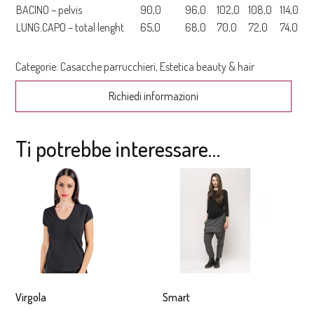
BACINO – pelvis
90,0
96,0
102,0
108,0
114,0
LUNG.CAPO – total lenght
65,0
68,0
70,0
72,0
74,0
Categorie:
Casacche parrucchieri
,
Estetica beauty & hair
Richiedi informazioni
Ti potrebbe interessare…
Virgola
Smart