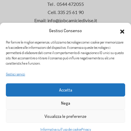
Tel . 0544 472055
Cell. 335 25 61 90
Email: info@jobcamiciedivise.it
Gestisci Consenso
Per fornire le migliori esperienze, utilizziamo tecnologie come i cookie per memorizzare
ORARI DI APERTURA
e/o accedere alle informazioni del dispositivo. Il consenso a queste tecnologie ci
permetterà di elaborare dati come il comportamento di navigazione o ID unici su questo
sito. Non acconsentire o ritirare il consenso può influire negativamente su alcune
Siamo aperti dal
Lunedì al Venerdì
dalle
caratteristiche e funzioni.
ore
9:00
alle
13:00
Gestisci servizi
dalle ore
14:30
alle
18:30
SABATO CHIUSO
Accetta
Nega
Visualizza le preferenze
Informativa sull’uso dei cookie
Privacy