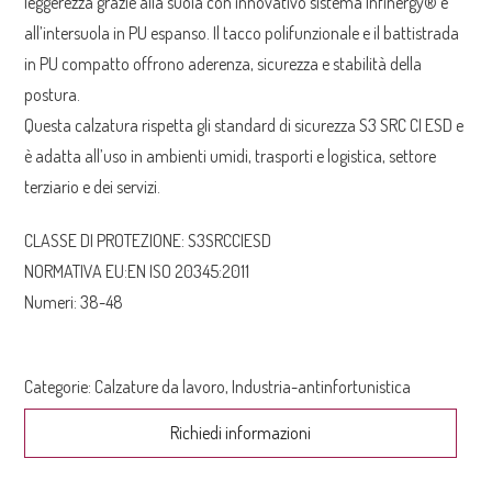
leggerezza grazie alla suola con innovativo sistema Infinergy® e
all’intersuola in PU espanso. Il tacco polifunzionale e il battistrada
in PU compatto offrono aderenza, sicurezza e stabilità della
postura.
Questa calzatura rispetta gli standard di sicurezza S3 SRC CI ESD e
è adatta all’uso in ambienti umidi, trasporti e logistica, settore
terziario e dei servizi.
CLASSE DI PROTEZIONE: S3SRCCIESD
NORMATIVA EU:
EN ISO 20345:2011
Numeri: 38-48
Categorie:
Calzature da lavoro
,
Industria-antinfortunistica
Richiedi informazioni